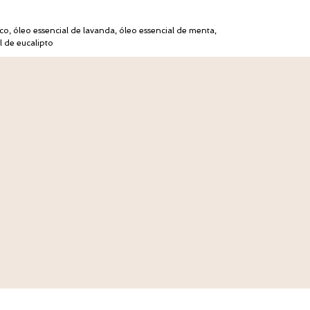
co, óleo essencial de lavanda, óleo essencial de menta,
l de eucalipto