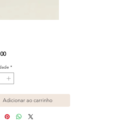
Preço
,00
dade
*
Adicionar ao carrinho